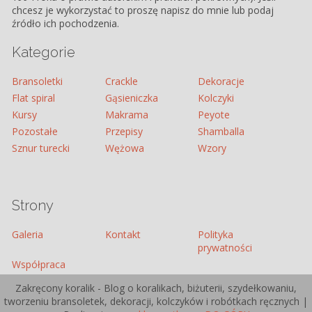
chcesz je wykorzystać to proszę napisz do mnie lub podaj
źródło ich pochodzenia.
Kategorie
Bransoletki
Crackle
Dekoracje
Flat spiral
Gąsieniczka
Kolczyki
Kursy
Makrama
Peyote
Pozostałe
Przepisy
Shamballa
Sznur turecki
Wężowa
Wzory
Strony
Galeria
Kontakt
Polityka
prywatności
Współpraca
Zakręcony koralik - Blog o koralikach, biżuterii, szydełkowaniu,
tworzeniu bransoletek, dekoracji, kolczyków i robótkach ręcznych |