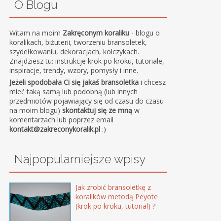
O Blogu
Witam na moim
Zakręconym koraliku
- blogu o
koralikach, biżuterii, tworzeniu bransoletek,
szydełkowaniu, dekoracjach, kolczykach.
Znajdziesz tu: instrukcje krok po kroku, tutoriale,
inspiracje, trendy, wzory, pomysły i inne.
Jeżeli spodobała Ci się jakaś bransoletka
i chcesz
mieć taką samą lub podobną (lub innych
przedmiotów pojawiający się od czasu do czasu
na moim blogu)
skontaktuj się ze mną
w
komentarzach lub poprzez email
kontakt@zakreconykoralik.pl
:)
Najpopularniejsze wpisy
Jak zrobić bransoletkę z
koralików metodą Peyote
(krok po kroku, tutorial) ?