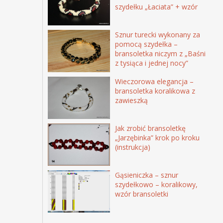
szydełku „Łaciata” + wzór
Sznur turecki wykonany za
pomocą szydełka –
bransoletka niczym z „Baśni
z tysiąca i jednej nocy”
Wieczorowa elegancja –
bransoletka koralikowa z
zawieszką
Jak zrobić bransoletkę
„Jarzębinka” krok po kroku
(instrukcja)
Gąsieniczka – sznur
szydełkowo – koralikowy,
wzór bransoletki