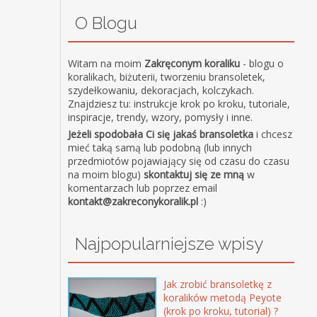
O Blogu
Witam na moim
Zakręconym koraliku
- blogu o
koralikach, biżuterii, tworzeniu bransoletek,
szydełkowaniu, dekoracjach, kolczykach.
Znajdziesz tu: instrukcje krok po kroku, tutoriale,
inspiracje, trendy, wzory, pomysły i inne.
Jeżeli spodobała Ci się jakaś bransoletka
i chcesz
mieć taką samą lub podobną (lub innych
przedmiotów pojawiający się od czasu do czasu
na moim blogu)
skontaktuj się ze mną
w
komentarzach lub poprzez email
kontakt@zakreconykoralik.pl
:)
Najpopularniejsze wpisy
Jak zrobić bransoletkę z
koralików metodą Peyote
(krok po kroku, tutorial) ?