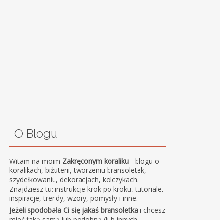
O Blogu
Witam na moim
Zakręconym koraliku
- blogu o
koralikach, biżuterii, tworzeniu bransoletek,
szydełkowaniu, dekoracjach, kolczykach.
Znajdziesz tu: instrukcje krok po kroku, tutoriale,
inspiracje, trendy, wzory, pomysły i inne.
Jeżeli spodobała Ci się jakaś bransoletka
i chcesz
mieć taką samą lub podobną (lub innych