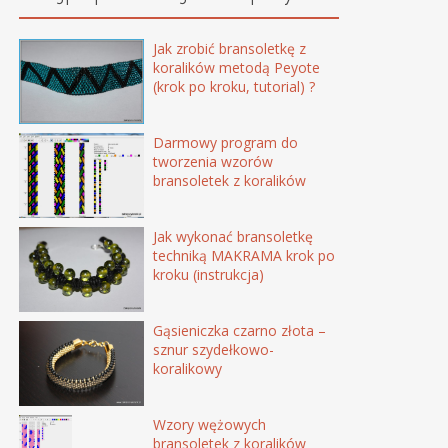
Jak zrobić bransoletkę z
koralików metodą Peyote
(krok po kroku, tutorial) ?
Darmowy program do
tworzenia wzorów
bransoletek z koralików
Jak wykonać bransoletkę
techniką MAKRAMA krok po
kroku (instrukcja)
Gąsieniczka czarno złota –
sznur szydełkowo-
koralikowy
Wzory wężowych
bransoletek z koralików