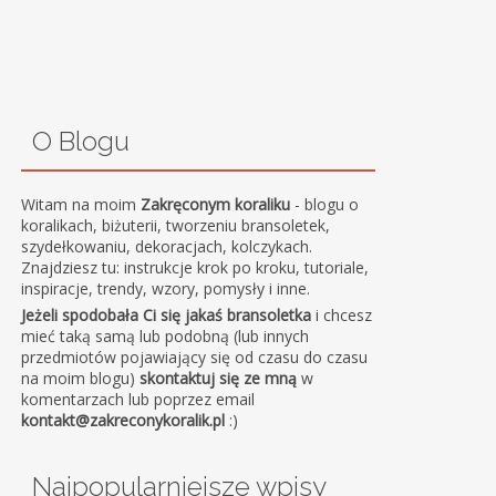
O Blogu
Witam na moim
Zakręconym koraliku
- blogu o
koralikach, biżuterii, tworzeniu bransoletek,
szydełkowaniu, dekoracjach, kolczykach.
Znajdziesz tu: instrukcje krok po kroku, tutoriale,
inspiracje, trendy, wzory, pomysły i inne.
Jeżeli spodobała Ci się jakaś bransoletka
i chcesz
mieć taką samą lub podobną (lub innych
przedmiotów pojawiający się od czasu do czasu
na moim blogu)
skontaktuj się ze mną
w
komentarzach lub poprzez email
kontakt@zakreconykoralik.pl
:)
Najpopularniejsze wpisy