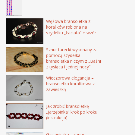
Wężowa bransoletka z
koralików robiona na
szydełku „Łaciata” + wzór
Sznur turecki wykonany za
pomocą szydełka –
bransoletka niczym z „Baśni
z tysiąca i jednej nocy”
Wieczorowa elegancja –
bransoletka koralikowa z
zawieszką
Jak zrobić bransoletkę
„Jarzębinka” krok po kroku
(instrukcja)
Gąsieniczka – sznur